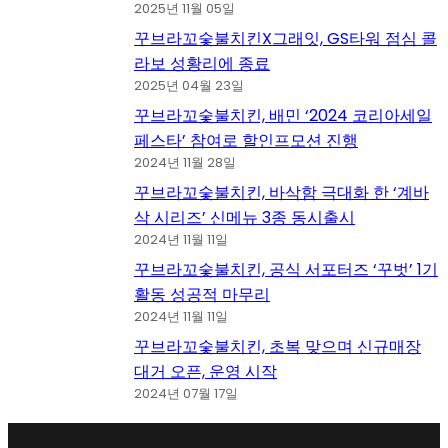
2025년 11월 05일
꾸브라꼬숯불치킨X그래잇, GS타워 점심 콜
라보 성황리에 종료
2025년 04월 23일
꾸브라꼬숯불치킨, 배민 ‘2024 코리아세일
페스타’ 참여로 할인프모션 진행
2024년 11월 28일
꾸브라꼬숯불치킨, 바삭함 극대화 한 ‘계바
삭 시리즈’ 신메뉴 3종 동시출시
2024년 11월 11일
꾸브라꼬숯불치킨, 공식 서포터즈 ‘꾸벗’ 1기
활동 성공적 마무리
2024년 11월 11일
꾸브라꼬숯불치킨, 초복 맞으며 신규매장
대거 오픈, 운영 시작
2024년 07월 17일