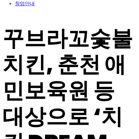
창업안내
꾸브라꼬숯불
치킨, 춘천 애
민보육원 등
대상으로 ‘치