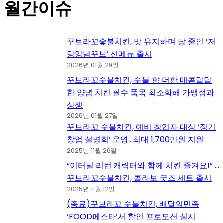
월간이슈
꾸브라꼬숯불치킨, 맛 유지하며 당 줄인 ‘저
당양념꾸브’ 신메뉴 출시
2026년 01월 29일
꾸브라꼬숯불치킨, 숯불 향 더한 매콤달달
한 양념 치킨 필수 품목 최소화해 가맹점과
상생
2026년 01월 27일
꾸브라꼬 숯불치킨, 예비 창업자 대상 ‘정기
창업 설명회’ 운영…최대 1,700만원 지원
2025년 11월 26일
“이터널 리턴 캐릭터와 함께 치킨 즐겨요!” …
꾸브라꼬숯불치킨, 콜라보 굿즈 세트 출시
2025년 11월 12일
(종료)꾸브라꼬 숯불치킨, 배달의민족
‘FOOD페스타’서 할인 프로모션 실시