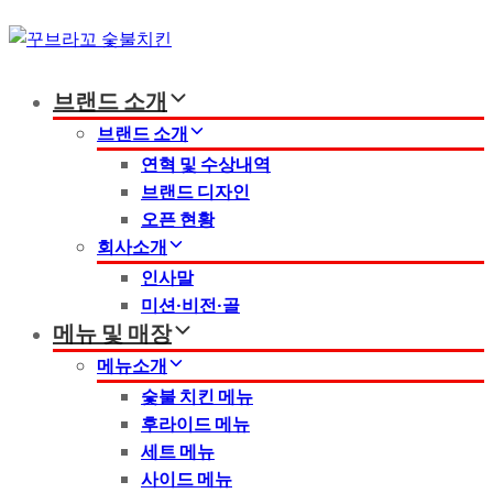
Skip
Skip
links
to
primary
브랜드 소개
navigation
Skip
브랜드 소개
to
연혁 및 수상내역
content
브랜드 디자인
오픈 현황
회사소개
인사말
미션·비전·골
메뉴 및 매장
메뉴소개
숯불 치킨 메뉴
후라이드 메뉴
세트 메뉴
사이드 메뉴