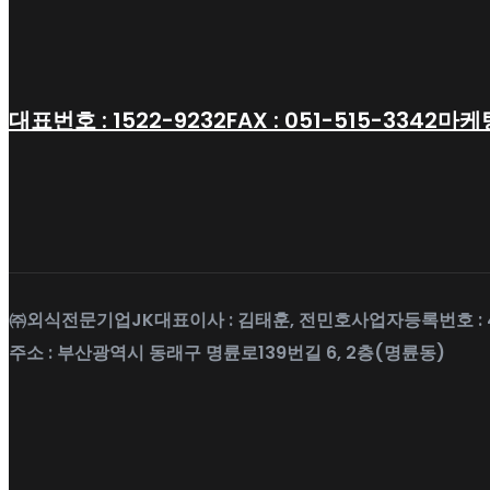
대표번호 : 1522-9232
FAX : 051-515-3342
마케팅
㈜외식전문기업JK
대표이사 : 김태훈, 전민호
사업자등록번호 : 4
주소 : 부산광역시 동래구 명륜로139번길 6, 2층(명륜동)