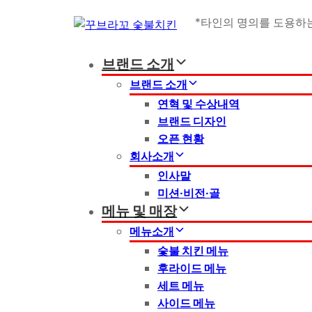
Skip
Skip
*타인의 명의를 도용하는
links
to
primary
브랜드 소개
navigation
Skip
브랜드 소개
to
연혁 및 수상내역
content
브랜드 디자인
오픈 현황
회사소개
인사말
미션·비전·골
메뉴 및 매장
메뉴소개
숯불 치킨 메뉴
후라이드 메뉴
세트 메뉴
사이드 메뉴