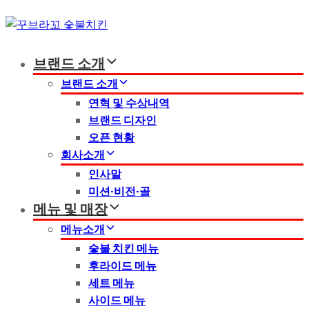
Skip
Skip
links
to
primary
브랜드 소개
navigation
Skip
브랜드 소개
to
연혁 및 수상내역
content
브랜드 디자인
오픈 현황
회사소개
인사말
미션·비전·골
메뉴 및 매장
메뉴소개
숯불 치킨 메뉴
후라이드 메뉴
세트 메뉴
사이드 메뉴